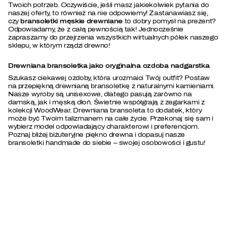
Twoich potrzeb. Oczywiście, jeśli masz jakiekolwiek pytania do
naszej oferty, to również na nie odpowiemy! Zastanawiasz się,
czy
bransoletki męskie drewniane
to dobry pomysł na prezent?
Odpowiadamy, że z całą pewnością tak! Jednocześnie
zapraszamy do przejrzenia wszystkich wirtualnych półek naszego
sklepu, w którym rządzi drewno!
Drewniana bransoletka jako oryginalna ozdoba nadgarstka
Szukasz ciekawej ozdoby, która urozmaici Twój outfit? Postaw
na przepiękną drewnianą bransoletkę z naturalnymi kamieniami.
Nasze wyroby są unisexowe, dlatego pasują zarówno na
damską, jak i męską dłoń. Świetnie współgrają z zegarkami z
kolekcji WoodWear. Drewniana bransoleta to dodatek, który
może być Twoim talizmanem na całe życie. Przekonaj się sam i
wybierz model odpowiadający charakterowi i preferencjom.
Poznaj bliżej biżuteryjne piękno drewna i dopasuj nasze
bransoletki handmade do siebie – swojej osobowości i gustu!