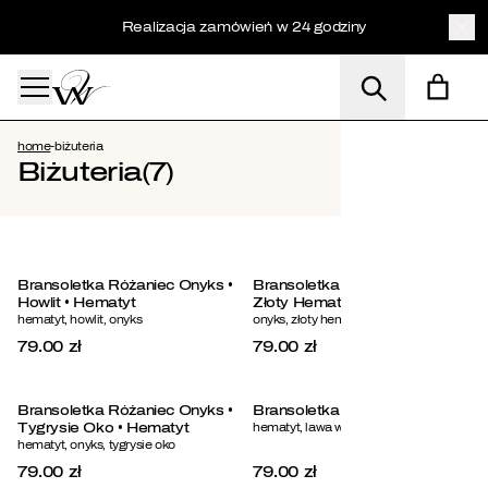
Realizacja zamówień w 24 godziny
home
-
biżuteria
Dla niej
Biżuteria
(7)
Dla niego
Bransoletka Różaniec Onyks •
Bransoletka Różaniec Onyks •
Zegarki
Howlit • Hematyt
Złoty Hematyt
hematyt, howlit, onyks
onyks, złoty hematyt
79.00 zł
79.00 zł
Okulary p
Bransoletka Różaniec Onyks •
Bransoletka Journey Noctis
Tygrysie Oko • Hematyt
hematyt, lawa wulkaniczna, onyks
Akcesoria
hematyt, onyks, tygrysie oko
79.00 zł
79.00 zł