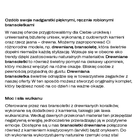
Ozdób swoje nadgarstki pięknymi, ręcznie robionymi
bransoletkami
W naszej ofercie przygotowaliśmy dla Ciebie urokliwą i
uniwersalną biżuterię unisex, wykonaną z cudownych kamieni
oraz rzecz jasna – drewna. Możemy zaproponować Ci
różnorodne modele, np.
drewnianą bransoletę
, która świetnie
dopełni niemalże każdą stylizację. Wpisuje się w obecne eko
trendy dzięki zastosowaniu naturalnych materiałów.
Drewniane
bransoletki
to również świetny pomysł na ciekawy upominek,
który możesz wręczyć na różne okazje. Bliskiej osobie z
pewnością przypadną do gustu.
Drewniana
bransoletka
świetnie odnajdzie się w towarzystwie zegarków z
naszej oferty. W ten sposób możesz stworzyć oryginalny komplet,
który będziesz nosić na co dzień i na ważne okazje.
Moc i siła wulkanu
Oferowane przez nas bransoletki z drewnianych koralików,
wykonane są dodatkowo z kamienia, takiego jak lawa
wulkaniczna. Według dawnych przekonań materiał ten przepędzał
negatywną energię, jednocześnie przeradzając ją w pozytywne
emocje. Dostępne są u nas
bransoletki drewniane
połączone
również z kamieniem księżycowym (larvikit) bądź onyksem. Do
ich wykonania wykorzystujemy naturalne rzemyki oraz stal