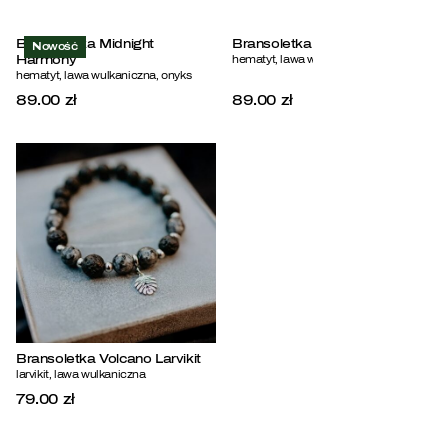
Biżuteria
Bransoletka Midnight
Bransoletka Mystic Moon
Nowość
Harmony
hematyt, lawa wulkaniczna, onyks
hematyt, lawa wulkaniczna, onyks
Kontakt
89.00 zł
89.00 zł
Bransoletka Volcano Larvikit
larvikit, lawa wulkaniczna
79.00 zł