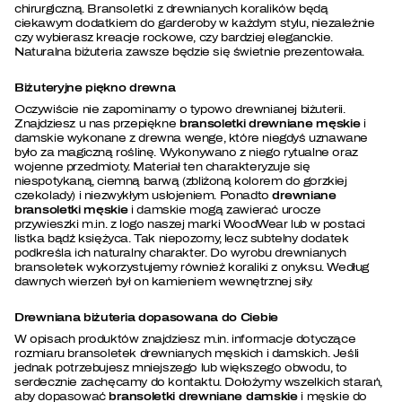
chirurgiczną. Bransoletki z drewnianych koralików będą
ciekawym dodatkiem do garderoby w każdym stylu, niezależnie
czy wybierasz kreacje rockowe, czy bardziej eleganckie.
Naturalna biżuteria zawsze będzie się świetnie prezentowała.
Biżuteryjne piękno drewna
Oczywiście nie zapominamy o typowo drewnianej biżuterii.
Znajdziesz u nas przepiękne
bransoletki drewniane męskie
i
damskie wykonane z drewna wenge, które niegdyś uznawane
było za magiczną roślinę. Wykonywano z niego rytualne oraz
wojenne przedmioty. Materiał ten charakteryzuje się
niespotykaną, ciemną barwą (zbliżoną kolorem do gorzkiej
czekolady) i niezwykłym usłojeniem. Ponadto
drewniane
bransoletki męskie
i damskie mogą zawierać urocze
przywieszki m.in. z logo naszej marki WoodWear lub w postaci
listka bądź księżyca. Tak niepozorny, lecz subtelny dodatek
podkreśla ich naturalny charakter. Do wyrobu drewnianych
bransoletek wykorzystujemy również koraliki z onyksu. Według
dawnych wierzeń był on kamieniem wewnętrznej siły.
Drewniana biżuteria dopasowana do Ciebie
W opisach produktów znajdziesz m.in. informacje dotyczące
rozmiaru bransoletek drewnianych męskich i damskich. Jeśli
jednak potrzebujesz mniejszego lub większego obwodu, to
serdecznie zachęcamy do kontaktu. Dołożymy wszelkich starań,
aby dopasować
bransoletki drewniane damskie
i męskie do