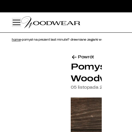
home
-
pomysł na prezent last minute? drewniane zegarki woodwear
Dla n
Powrót
Dla n
Pomysł na p
Woodwear
Zega
05 listopada 2025 | 6 min.
Okul
Akce