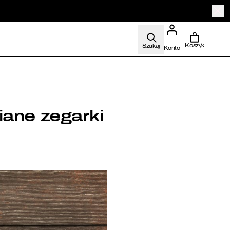
Szukaj
zne
iane zegarki
dla niej
 dla niego