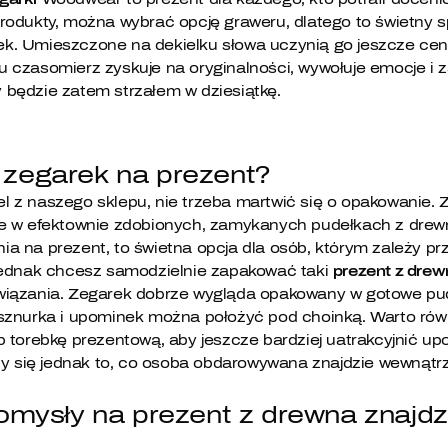
rodukty, można wybrać opcję graweru, dlatego to świetny 
k. Umieszczone na dekielku słowa uczynią go jeszcze cen
 czasomierz zyskuje na oryginalności, wywołuje emocje i z
 będzie zatem strzałem w dziesiątkę.
zegarek na prezent?
l z naszego sklepu, nie trzeba martwić się o opakowanie
ne w efektownie zdobionych, zamykanych pudełkach z drew
a na prezent, to świetna opcja dla osób, którym zależy p
 jednak chcesz samodzielnie zapakować taki
prezent z drew
wiązania. Zegarek dobrze wygląda opakowany w gotowe pud
 sznurka i upominek można położyć pod choinką. Warto ró
b torebkę prezentową, aby jeszcze bardziej uatrakcyjnić up
czy się jednak to, co osoba obdarowywana znajdzie wewnątrz
omysły na prezent z drewna znajdz