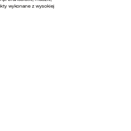
ukty wykonane z wysokiej
kie trendy są obecnie na topie?