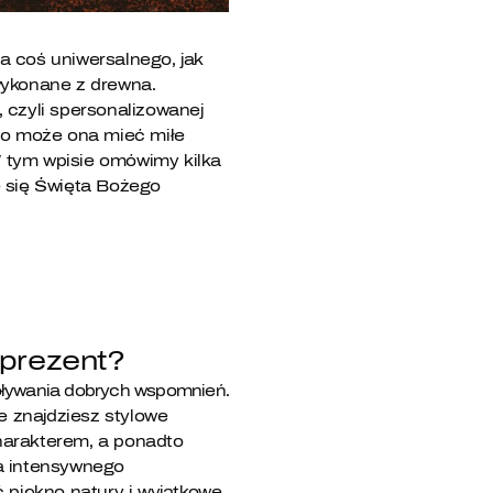
a coś uniwersalnego, jak
wykonane z drewna.
 czyli spersonalizowanej
go może ona mieć miłe
 tym wpisie omówimy kilka
ce się Święta Bożego
 prezent?
woływania dobrych wspomnień.
e znajdziesz stylowe
harakterem, a ponadto
a intensywnego
 piękno natury i wyjątkowe