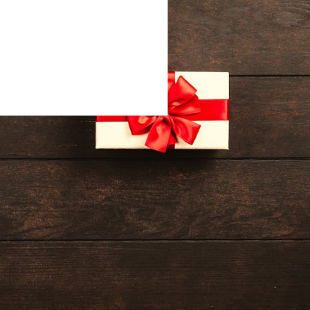
eria
Drewniane zegarki
Biżuteria
Okulary przeciwsłoneczne 
Bransoletki
Kocie
Chronografy
akt
Pilotki
Ze skórzanym paskiem