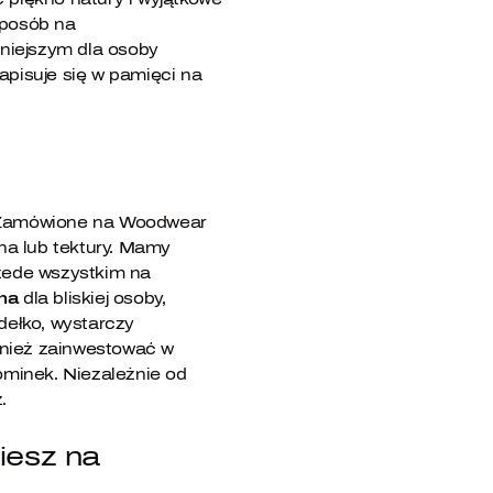
sposób na
niejszym dla osoby
apisuje się w pamięci na
. Zamówione na Woodwear
na lub tektury. Mamy
rzede wszystkim na
na
dla bliskiej osoby,
ełko, wystarczy
wnież zainwestować w
ominek. Niezależnie od
.
iesz na