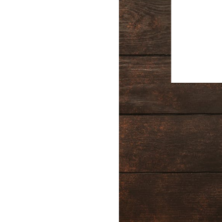
Biżut
Kont