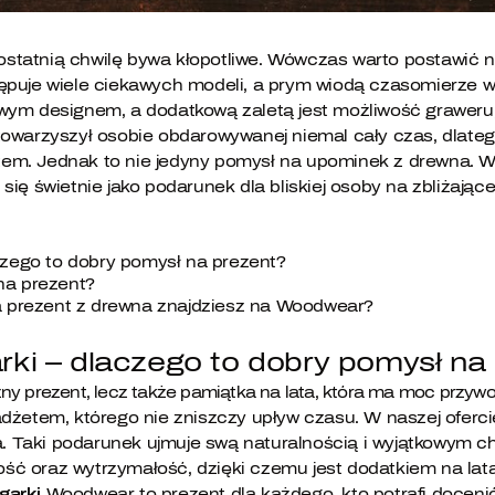
statnią chwilę bywa kłopotliwe. Wówczas warto postawić n
tępuje wiele ciekawych modeli, a prym wiodą czasomierze 
wym designem, a dodatkową zaletą jest możliwość graweru,
towarzyszył osobie obdarowywanej niemal cały czas, dlate
em. Jednak to nie jedyny pomysł na upominek z drewna. W
się świetnie jako podarunek dla bliskiej osoby na zbliżają
czego to dobry pomysł na prezent?
na prezent?
a prezent z drewna znajdziesz na Woodwear?
ki – dlaczego to dobry pomysł na
czny prezent, lecz także pamiątka na lata, która ma moc przy
dżetem, którego nie zniszczy upływ czasu. W naszej oferci
 Taki podarunek ujmuje swą naturalnością i wyjątkowym c
ść oraz wytrzymałość, dzięki czemu jest dodatkiem na lat
garki
Woodwear to prezent dla każdego, kto potrafi docenić