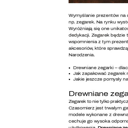
Wymyślanie prezentów na o
np. zegarek. Na rynku wys
Wyróżniają się one unikato
dedykacji. Zegarek będzie 
wspomnienia z tym prezent
akcesoriów, które sprawdzą 
Narodzenia.
Drewniane zegarki – dla
Jak zapakować zegarek 
Jakie jeszcze pomysły n
Drewniane zegar
Zegarek to nie tylko prakty
Czasomierz jest trwałym ga
modele wykonane z drewna.
cechuje go wysoka odporno
użytkowania.
Drewniane ze