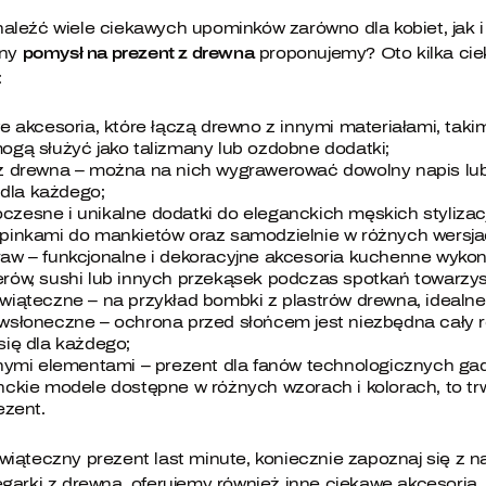
aleźć wiele ciekawych upominków zarówno dla kobiet, jak 
tny
pomysł na prezent z drewna
proponujemy? Oto kilka cie
:
e akcesoria, które łączą drewno z innymi materiałami, takim
ogą służyć jako talizmany lub ozdobne dodatki;
z drewna – można na nich wygrawerować dowolny napis lub 
dla każdego;
zesne i unikalne dodatki do eleganckich męskich stylizacj
spinkami do mankietów oraz samodzielnie w różnych wersja
aw – funkcjonalne i dekoracyjne akcesoria kuchenne wykon
rów, sushi lub innych przekąsek podczas spotkań towarzys
wiąteczne – na przykład bombki z plastrów drewna, idealne
wsłoneczne – ochrona przed słońcem jest niezbędna cały ro
się dla każdego;
anymi elementami – prezent dla fanów technologicznych ga
nckie modele dostępne w różnych wzorach i kolorach, to trwa
ezent.
wiąteczny prezent last minute, koniecznie zapoznaj się z n
garki z drewna, oferujemy również inne ciekawe akcesoria, 