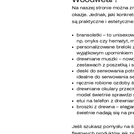
Na naszej stronie można zn
okazje. Jednak, jaki konkre
są praktyczne i estetyczne
bransoletki – to unisexow
np. onyks czy hematyt, m
personalizowane breloki 
wyjątkowym upominkiem 
drewniane muszki – nowoc
zestawach z poszetką i 
deski do serwowania potr
idealne do serwowania se
ręcznie robione ozdoby ś
drewniane okulary przeci
model świetnie sprawdzi 
etui na telefon z drewni
broszki z drewna – elega
świetnie nadają się na pr
Jeśli szukasz pomysłu na ś
flagowych produktów, jak ze