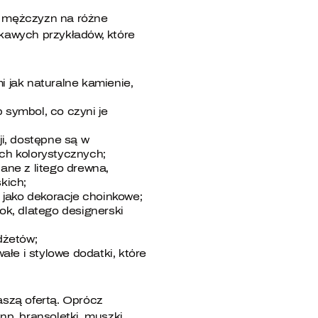
i mężczyzn na różne
kawych przykładów, które
i jak naturalne kamienie,
symbol, co czyni je
i, dostępne są w
ch kolorystycznych;
ane z litego drewna,
kich;
 jako dekoracje choinkowe;
k, dlatego designerski
dżetów;
łe i stylowe dodatki, które
aszą ofertą. Oprócz
np. bransoletki, muszki,