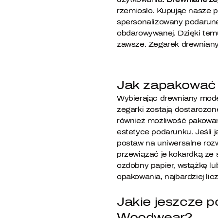
rzemiosło. Kupując nasze p
spersonalizowany podarune
obdarowywanej. Dzięki temu
zawsze. Zegarek drewniany
Jak zapakować 
Wybierając drewniany mode
zegarki zostają dostarczo
również możliwość pakowani
estetyce podarunku. Jeśli
postaw na uniwersalne roz
przewiązać je kokardką ze
ozdobny papier, wstążkę lu
opakowania, najbardziej li
Jakie jeszcze p
Woodwear?