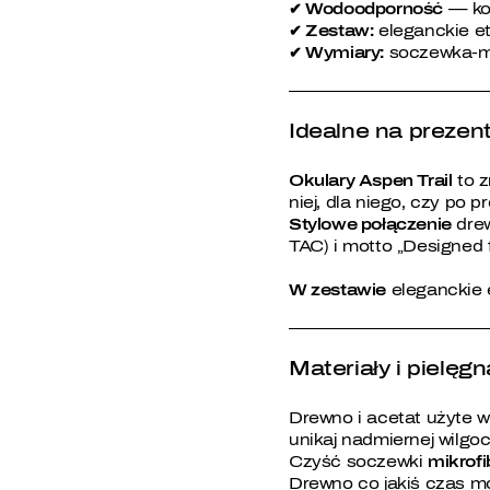
✔ Wodoodporność
— kon
✔ Zestaw:
eleganckie et
✔ Wymiary:
soczewka-mo
Idealne na prezen
Okulary Aspen Trail
to z
niej, dla niego, czy po pr
Stylowe połączenie
drew
TAC) i motto „Designed 
W zestawie
eleganckie e
Materiały i pielęg
Drewno i acetat użyte 
unikaj nadmiernej wilgoc
Czyść soczewki
mikrofi
Drewno co jakiś czas m