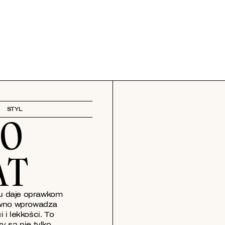
STYL.
O
AT
tu daje oprawkom
ewno wprowadza
i i lekkości. To
ry są nie tylko