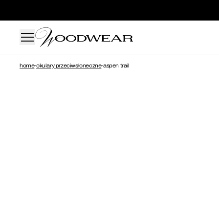
home
-
okulary przeciwsłoneczne
-
aspen trail
Dla n
Dla n
Zega
Okul
Akce