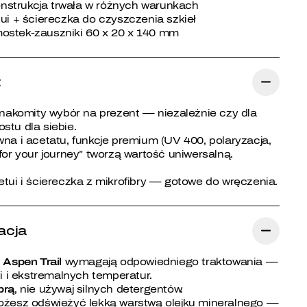
strukcja trwała w różnych warunkach
ui + ściereczka do czyszczenia szkieł
stek-zauszniki 60 x 20 x 140 mm
t
nakomity wybór na prezent — niezależnie czy dla
ostu dla siebie.
na i acetatu, funkcje premium (UV 400, polaryzacja,
for your journey” tworzą wartość uniwersalną.
tui i ściereczka z mikrofibry — gotowe do wręczenia.
nacja
w
Aspen Trail
wymagają odpowiedniego traktowania —
i i ekstremalnych temperatur.
brą
, nie używaj silnych detergentów.
ożesz odświeżyć lekką warstwą olejku mineralnego —