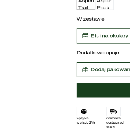
eria
Drewniane zegarki
Biżuteria
Okulary przeciwsłoneczne 
Bransoletki
Kocie
W zestawie
Chronografy
akt
Pilotki
Ze skórzanym paskiem
Etui na okulary
Dodatkowe opcje
Dodaj pakowan
wysyłka
darmowa
w ciągu 24h
dostawa od
499 zł