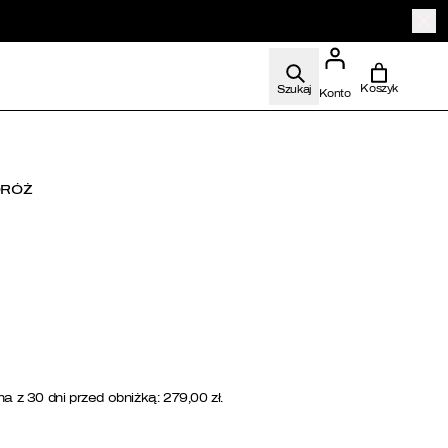
Szukaj
zne
DRÓŻ
dla niej
na z 30 dni przed obniżką:
279,00
zł
.
 dla niego