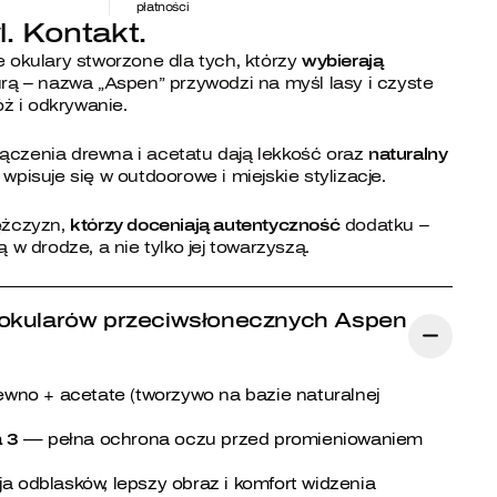
płatności
. Kontakt.
e okulary stworzone dla tych, którzy
wybierają
urą – nazwa „Aspen” przywodzi na myśl lasy i czyste
óż i odkrywanie.
ączenia drewna i acetatu dają lekkość oraz
naturalny
 wpisuje się w outdoorowe i miejskie stylizacje.
ężczyzn,
którzy doceniają autentyczność
dodatku –
 w drodze, a nie tylko jej towarzyszą.
okularów przeciwsłonecznych Aspen
ewno + acetate (tworzywo na bazie naturalnej
a 3
— pełna ochrona oczu przed promieniowaniem
 odblasków, lepszy obraz i komfort widzenia