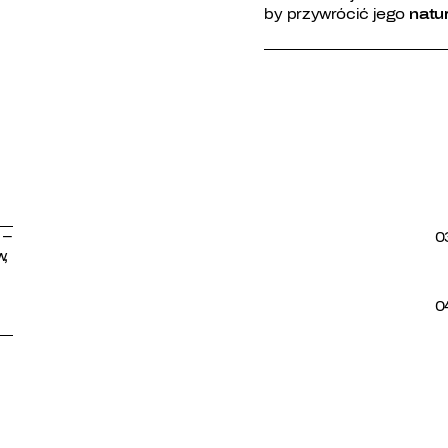
by przywrócić jego
natu
 –
0
w,
0