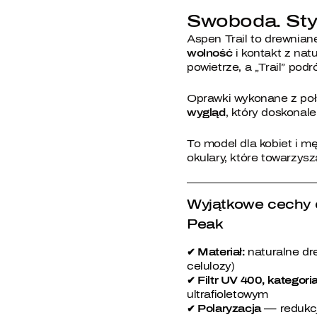
Swoboda. Styl
Aspen Trail to drewnian
wolność
i kontakt z nat
powietrze, a „Trail” podr
Oprawki wykonane z poł
wygląd
, który doskonale
To model dla kobiet i m
okulary, które towarzyszą
Wyjątkowe cechy 
Peak
✔ Materiał:
naturalne dr
celulozy)
✔ Filtr UV 400, kategori
ultrafioletowym
✔ Polaryzacja
— redukcja