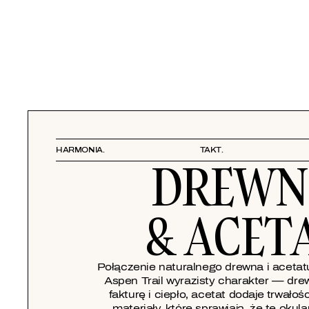
HARMONIA.
TAKT.
DREWN
& ACET
Połączenie naturalnego drewna i aceta
Aspen Trail wyrazisty charakter — dr
fakturę i ciepło, acetat dodaje trwałośc
materiały, które sprawiają, że te okula