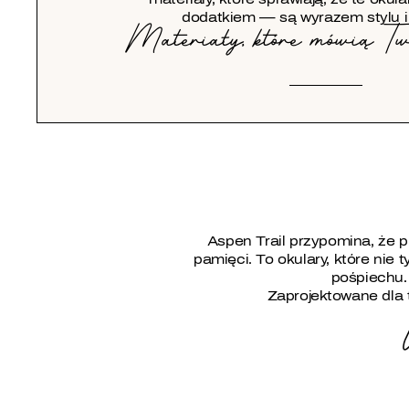
dodatkiem — są wyrazem stylu i
Materiały, które mówią Two
Aspen Trail przypomina, że pr
pamięci. To okulary, które nie t
pośpiechu. 
Zaprojektowane dla t