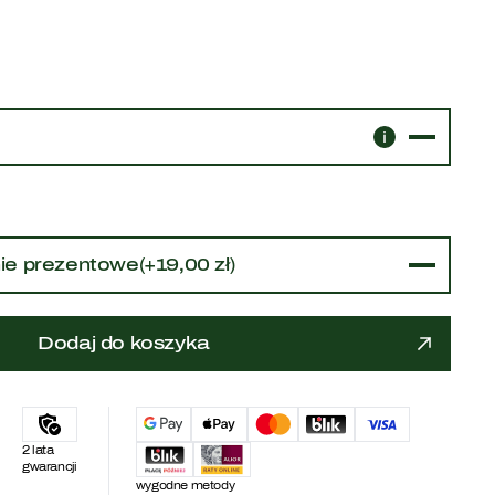
dla dzieci
ie prezentowe
(
+
19,00
zł
)
Dodaj do koszyka
2 lata
gwarancji
wygodne metody