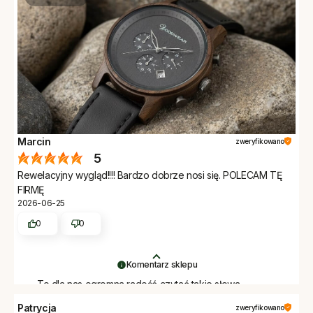
Marcin
zweryfikowano
5
Rewelacyjny wygląd!!!! Bardzo dobrze nosi się. POLECAM TĘ
FIRMĘ
2026-06-25
0
0
Komentarz sklepu
To dla nas ogromna radość czytać takie słowa.
Dziękujemy Marcin za wybór Woodwear.
Patrycja
zweryfikowano