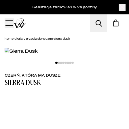
Realizacja zamówień w 24 godziny
home
-
okulary przeciwsłoneczne
-
sierra dusk
Dla niej
Dla niego
CZERŃ, KTÓRA MA DUSZĘ.
Zegarki
SIERRA DUSK
Okulary p
Akcesoria