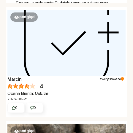
Cezary , serdecznie Ci dziękujemy za zakup oraz
komentarz. Zapraszamy ponownie do Woodwear.
podgląd
Marcin
zweryfikowano
4
Ocena klienta:
Dobrze
2026-06-25
0
0
podgląd