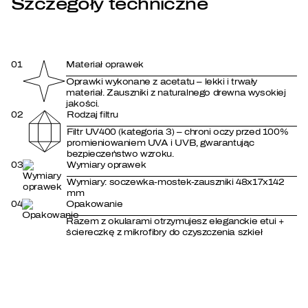
Szczegóły techniczne
01
Materiał oprawek
Oprawki wykonane z acetatu – lekki i trwały
materiał. Zauszniki z naturalnego drewna wysokiej
jakości.
02
Rodzaj filtru
Filtr UV400 (kategoria 3) – chroni oczy przed 100%
promieniowaniem UVA i UVB, gwarantując
bezpieczeństwo wzroku.
03
Wymiary oprawek
Wymiary: soczewka-mostek-zauszniki 48x17x142
mm
04
Opakowanie
Razem z okularami otrzymujesz eleganckie etui +
ściereczkę z mikrofibry do czyszczenia szkieł