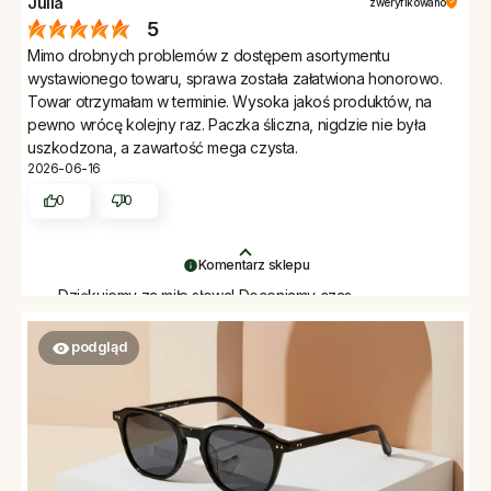
Julia
zweryfikowano
5
Mimo drobnych problemów z dostępem asortymentu
wystawionego towaru, sprawa została załatwiona honorowo.
Towar otrzymałam w terminie. Wysoka jakoś produktów, na
pewno wrócę kolejny raz. Paczka śliczna, nigdzie nie była
uszkodzona, a zawartość mega czysta.
2026-06-16
0
0
Komentarz sklepu
Dziękujemy za miłe słowa! Doceniamy czas
poświęcony na podzielenie się z nami Twoim
doświadczeniem. Jesteśmy szczęśliwi, że mamy takich
podgląd
klientów. Z pozdrowieniami, Zespół Woodwear.