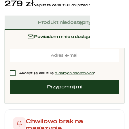
279 zł
Najniższa cena z 30 dni przed obniżką:
Biżuteria
279,00
zł
.
Produkt niedostępny
Kontakt
Powiadom mnie o dostępności
Akceptuję klauzulę
o danych osobowych
*
Chwilowo brak na
magazynie