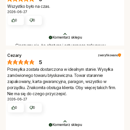
Wszystko było na czas.
2026-06-27
0
0
Komentarz sklepu
Cieszymy się, że obsługa i cały proces zakupowy
zostały dobrze ocenione. Dziękujemy.
Cezary
zweryfikowano
5
Przesyłka została dostarczona w idealnym stanie. Wysyłka
zamówionego towaru błyskawiczna. Towar starannie
zapakowany, karta gwarancyjna, paragon, wszystko w
porządku. Znakomita obsługa klienta. Oby więcej takich firm.
Nie ma się do czego przyczepić.
2026-06-27
0
0
Komentarz sklepu