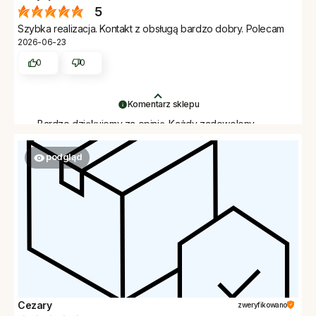
5
Szybka realizacja. Kontakt z obsługą bardzo dobry. Polecam
2026-06-23
0
0
Komentarz sklepu
Bardzo dziękujemy za opinię. Każdy zadowolony
klient to dla nas ogromna wartość.
podgląd
Cezary
zweryfikowano