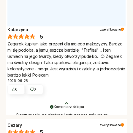
Katarzyna
zweryfikowano
5
Zegarek kupiłam jako prezent dla mojego mężczyzny. Bardzo
mi się podoba, a jemu jeszcze bardziej. "Trafiłaś" ... i ten
uśmiech na jego twarzy, kiedy otworzył pudełko... 😊 Zegarek
ma świetny design. Taka sportowa elegancja, zestawie
kolorystyczne - mega. Jest wyrazisty i czytelny, a jednocześnie
bardzo lekki. Polecam
2026-06-28
0
0
Komentarz sklepu
Cieszymy się, że obsługa i cały proces zakupowy
zostały dobrze ocenione. Dziękujemy.
Cezary
zweryfikowano
5