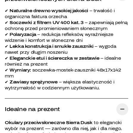
✔
Naturalne drewno wysokiej jakości
– trwałość i
organiczna faktura orzecha
✔
Soczewki z filtrem UV 400 kat. 3
– zapewniają pełną
ochronę przed promieniowaniem słonecznym
✔
Polaryzacja
– redukcja refleksów, wyraźniejsze
widzenie i komfort w słoneczne dni
✔
Lekka konstrukcja i smukłe zauszniki
– wygoda
nawet przy długim noszeniu
✔
Eleganckie etui i ściereczka w zestawie
– idealne
również na prezent
✔
Wymiary:
soczewka-mostek-zauszniki 48x17x142
mm
✔
Zawiasy sprężynowe
– większa elastyczność i
wytrzymałość w codziennym użytkowaniu.
Idealne na prezent
Okulary przeciwsłoneczne Sierra Dusk
to elegancki
wybór na prezent — zarówno dla niej, jak i dla niego.