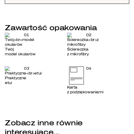
Zawartość opakowania
01
02
Twój
Ściereczka
model okularów
z mikrofibry
03
04
Praktyczne
etui
Karta
z podziękowaniami
Zobacz inne równie
interesujące…