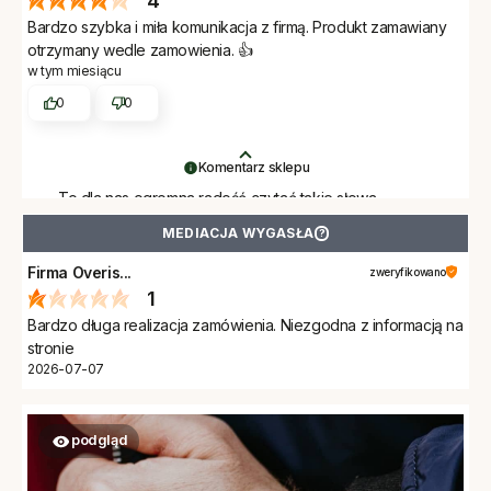
4
Bardzo szybka i miła komunikacja z firmą. Produkt zamawiany
otrzymany wedle zamowienia. 👍️
w tym miesiącu
0
0
Komentarz sklepu
To dla nas ogromna radość czytać takie słowa.
Dziękujemy Katarzyna za wybór Woodwear.
MEDIACJA WYGASŁA
?
Firma Overis...
zweryfikowano
1
Bardzo długa realizacja zamówienia. Niezgodna z informacją na
stronie
2026-07-07
podgląd