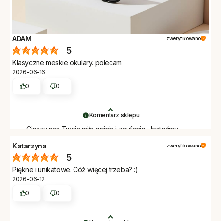
ADAM
zweryfikowano
5
Klasyczne meskie okulary. polecam
2026-06-16
0
0
Komentarz sklepu
Cieszy nas Twoja miła opinia i zaufanie. Jesteśmy
wdzięczni za tak wspaniałych klientów jak Ty. Z
Katarzyna
zweryfikowano
pozdrowieniami, obsługa sklepu.
5
Piękne i unikatowe. Cóż więcej trzeba? :)
2026-06-12
0
0