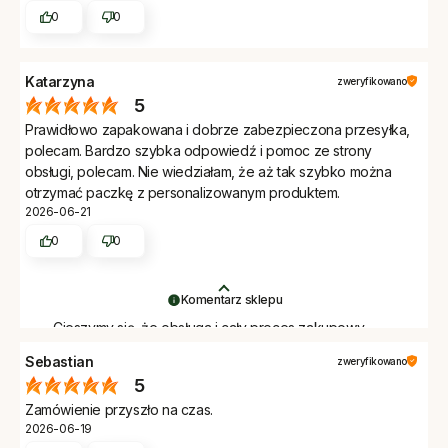
0
0
Katarzyna
zweryfikowano
5
Prawidłowo zapakowana i dobrze zabezpieczona przesyłka,
polecam. Bardzo szybka odpowiedź i pomoc ze strony
obsługi, polecam. Nie wiedziałam, że aż tak szybko można
otrzymać paczkę z personalizowanym produktem.
2026-06-21
0
0
Komentarz sklepu
Cieszymy się, że obsługa i cały proces zakupowy
zostały dobrze ocenione. Dziękujemy.
Sebastian
zweryfikowano
5
Zamówienie przyszło na czas.
2026-06-19